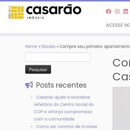
ACESSE NO
Skip
to
Home
»
Ebooks
»
Compre seu primeiro apartament
content
Pesquisar
Co
por:
Ca
Posts recentes
Casarão ajuda a revitalizar
refeitório do Centro Social do
COP e reforça compromisso
com a comunidade
Como ser corretor de imóveis