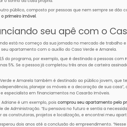
zar o sonho da casa própria.
outro público, composto por pessoas que nem sempre se dão c
o primeiro imóvel
.
anciando seu apê com o Cas
nda está no começo da sua jornada no mercado de trabalho e 
 seu apartamento com o auxílio do Casa Verde e Amarela.
 1,5 do programa, por exemplo, que é destinada a pessoas com
nas 5%. Se a pessoa já completou três anos de carteira assinada
Verde e Amarela também é destinado ao público jovem, que tem 
independência, planejar os móveis e a decoração de sua casa”, a
e especialista em financiamentos na Casarão Imóveis.
a Adriane é um exemplo, pois
comprou seu apartamento pelo p
e de Administração. “Eu pensava no futuro e sentia a necessid
r as construtoras, projetos e localização, e encontrei meu apar
esperou dois anos até a conclusão do empreendimento. “Nesse pe