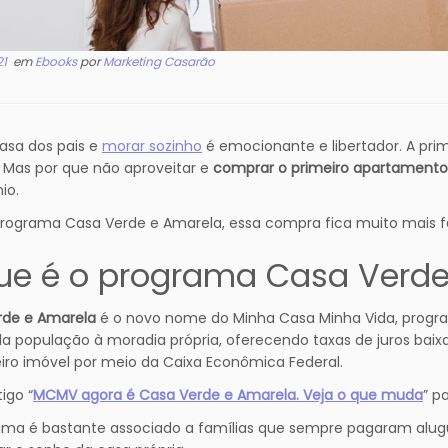
21
em
Ebooks
por
Marketing Casarão
casa dos pais e
morar sozinho
é emocionante e libertador. A prime
 Mas por que não aproveitar e
comprar o primeiro apartamento
io.
ograma Casa Verde e Amarela, essa compra fica muito mais fá
ue é o programa Casa Verde
rde e Amarela
é o novo nome do Minha Casa Minha Vida, program
a população à moradia própria, oferecendo taxas de juros baix
iro imóvel por meio da Caixa Econômica Federal.
tigo “
MCMV agora é Casa Verde e Amarela. Veja o que muda
” p
ma é bastante associado a famílias que sempre pagaram alugu