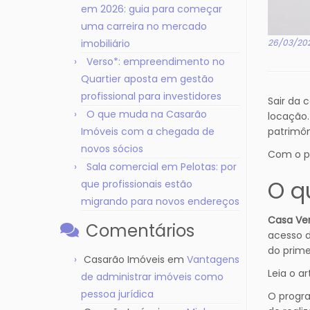
em 2026: guia para começar
uma carreira no mercado
imobiliário
26/03/20
Verso*: empreendimento no
Quartier aposta em gestão
profissional para investidores
Sair da 
O que muda na Casarão
locação.
Imóveis com a chegada de
patrimôn
novos sócios
Com o pr
Sala comercial em Pelotas: por
O q
que profissionais estão
migrando para novos endereços
Casa Ve
Comentários
acesso d
do prime
Casarão Imóveis
em
Vantagens
Leia o ar
de administrar imóveis como
pessoa jurídica
O progra