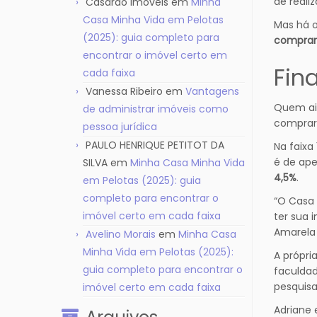
de reali
Casarão Imóveis
em
Minha
Casa Minha Vida em Pelotas
Mas há 
(2025): guia completo para
comprar 
encontrar o imóvel certo em
Fin
cada faixa
Vanessa Ribeiro
em
Vantagens
Quem ai
de administrar imóveis como
comprar
pessoa jurídica
PAULO HENRIQUE PETITOT DA
Na faixa
é de ape
SILVA
em
Minha Casa Minha Vida
4,5%
.
em Pelotas (2025): guia
completo para encontrar o
“O Casa 
imóvel certo em cada faixa
ter sua 
Amarela 
Avelino Morais
em
Minha Casa
Minha Vida em Pelotas (2025):
A própri
guia completo para encontrar o
faculdad
pesquisa
imóvel certo em cada faixa
Adriane 