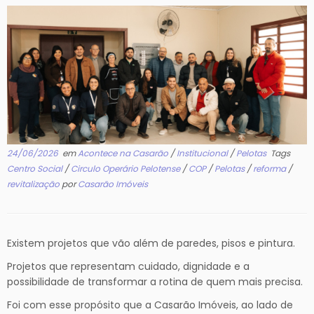
24/06/2026
em
Acontece na Casarão
/
Institucional
/
Pelotas
Tags
Centro Social
/
Circulo Operário Pelotense
/
COP
/
Pelotas
/
reforma
/
revitalização
por
Casarão Imóveis
Existem projetos que vão além de paredes, pisos e pintura.
Projetos que representam cuidado, dignidade e a
possibilidade de transformar a rotina de quem mais precisa.
Foi com esse propósito que a Casarão Imóveis, ao lado de