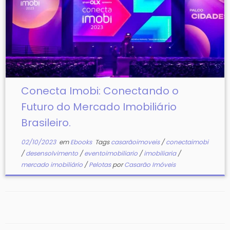
Conecta Imobi: Conectando o
Futuro do Mercado Imobiliário
Brasileiro.
02/10/2023
em
Ebooks
Tags
casarãoimoveis
/
conectaimobi
/
desensolvimento
/
eventoimobiliario
/
imobiliaria
/
mercado imobiliário
/
Pelotas
por
Casarão Imóveis