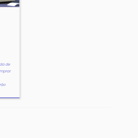
l
da de
mprar
rão