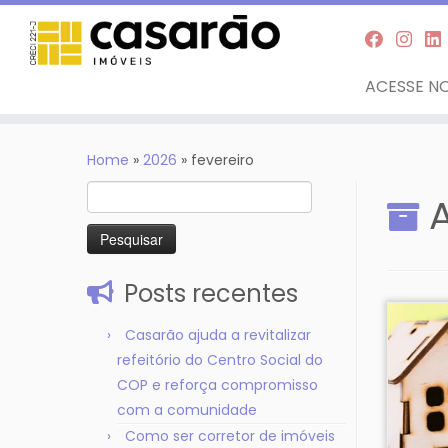
ACESSE NO
Skip
to
Home
»
2026
»
fevereiro
content
Pesquisar
por:
Posts recentes
Casarão ajuda a revitalizar
refeitório do Centro Social do
COP e reforça compromisso
com a comunidade
Como ser corretor de imóveis