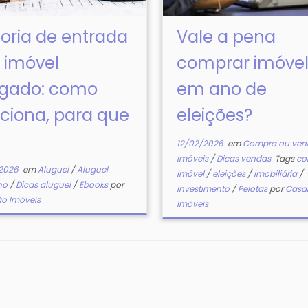
toria de entrada
Vale a pena
 imóvel
comprar imóve
ugado: como
em ano de
ciona, para que
eleições?
12/02/2026
em
Compra ou ven
imóveis
/
Dicas vendas
Tags
co
2026
em
Aluguel
/
Aluguel
imóvel
/
eleições
/
imobiliária
/
ino
/
Dicas aluguel
/
Ebooks
por
investimento
/
Pelotas
por
Casa
o Imóveis
Imóveis