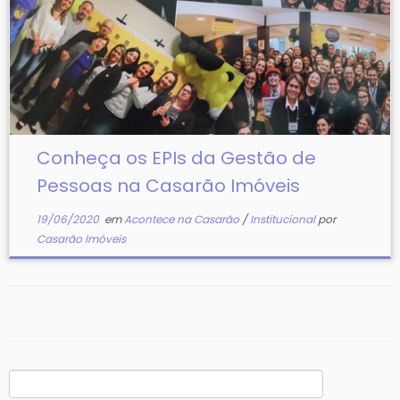
Conheça os EPIs da Gestão de
Pessoas na Casarão Imóveis
19/06/2020
em
Acontece na Casarão
/
Institucional
por
Casarão Imóveis
Pesquisar
por: