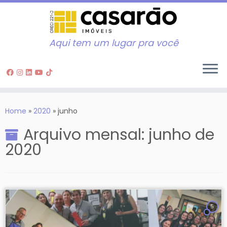
Aqui tem um lugar pra você
Skip
to
Home
»
2020
»
junho
content
Arquivo mensal:
junho de
2020
5