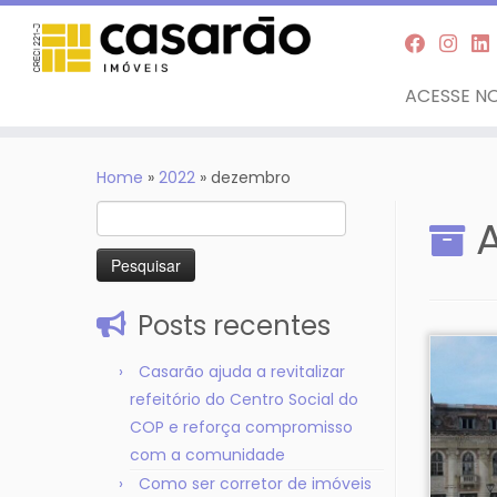
ACESSE NO
Skip
to
Home
»
2022
»
dezembro
content
Pesquisar
por:
Posts recentes
Casarão ajuda a revitalizar
refeitório do Centro Social do
COP e reforça compromisso
com a comunidade
Como ser corretor de imóveis