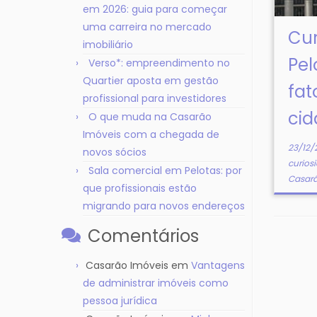
em 2026: guia para começar
uma carreira no mercado
Cur
imobiliário
Pel
Verso*: empreendimento no
Quartier aposta em gestão
fat
profissional para investidores
ci
O que muda na Casarão
Imóveis com a chegada de
23/12/
novos sócios
curios
Sala comercial em Pelotas: por
Casar
que profissionais estão
migrando para novos endereços
Comentários
Casarão Imóveis
em
Vantagens
de administrar imóveis como
pessoa jurídica