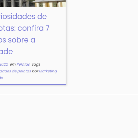
iosidades de
otas: confira 7
os sobre a
dade
2022
em
Pelotas
Tags
idades de pelotas
por
Marketing
ão