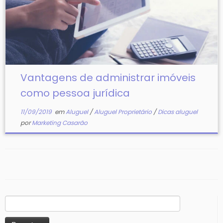
Vantagens de administrar imóveis
como pessoa jurídica
11/09/2019
em
Aluguel
/
Aluguel Proprietário
/
Dicas aluguel
por
Marketing Casarão
Pesquisar
por: