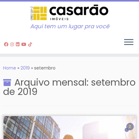
Aqui tem um lugar pra você
Skip
to
Home
»
2019
»
setembro
content
Arquivo mensal:
setembro
de 2019
2