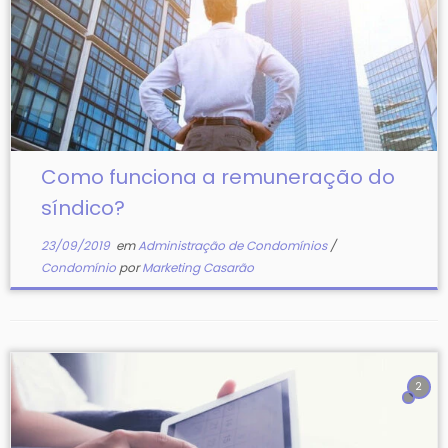
Como funciona a remuneração do
síndico?
23/09/2019
em
Administração de Condomínios
/
Condomínio
por
Marketing Casarão
2