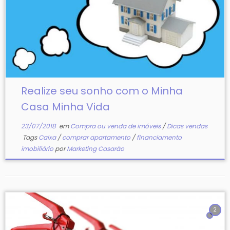
Realize seu sonho com o Minha
Casa Minha Vida
23/07/2018
em
Compra ou venda de imóveis
/
Dicas vendas
Tags
Caixa
/
comprar apartamento
/
financiamento
imobiliário
por
Marketing Casarão
2