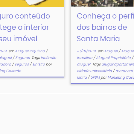
guro conteúdo
Conheça o perfi
tege o interior
dos bairros de
seu imóvel
Santa Maria
2019
em
Aluguel Inquilino
/
10/01/2019
em
Aluguel
/
Alugue
aluguel
/
Seguros
Tags
incêndio
Inquilino
/
Aluguel Proprietário
radora
/
seguros
/
sinistro
por
aluguel
Tags
alugar apartame
ing Casarão
cidade universitária
/
morar em 
Maria
/
UFSM
por
Marketing Cas