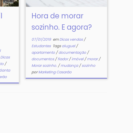
l
Hora de morar
sozinho. E agora?
07/01/2019
em
Dicas vendas
/
Estudantes
Tags
aluguel
/
l
apartamento
/
documentação
/
/
Dicas
documentos
/
fiador
/
imóvel
/
morar
/
nto
/
Morar sozinho.
/
mudança
/
sozinho
Santa
por
Marketing Casarão
arão