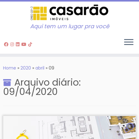
Aqui tem um lugar pra você
Skip
to
Home
»
2020
»
abril
»
09
content
Arquivo diário:
09/04/2020
6