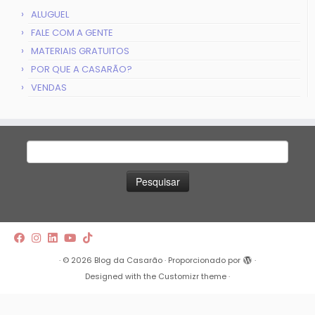
ALUGUEL
FALE COM A GENTE
MATERIAIS GRATUITOS
POR QUE A CASARÃO?
VENDAS
Pesquisar
por:
·
© 2026
Blog da Casarão
·
Proporcionado por
·
Designed with the
Customizr theme
·