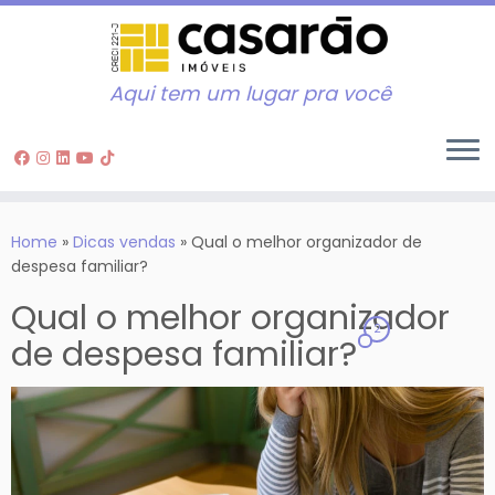
Aqui tem um lugar pra você
Skip
to
Home
»
Dicas vendas
»
Qual o melhor organizador de
content
despesa familiar?
Qual o melhor organizador
2
de despesa familiar?