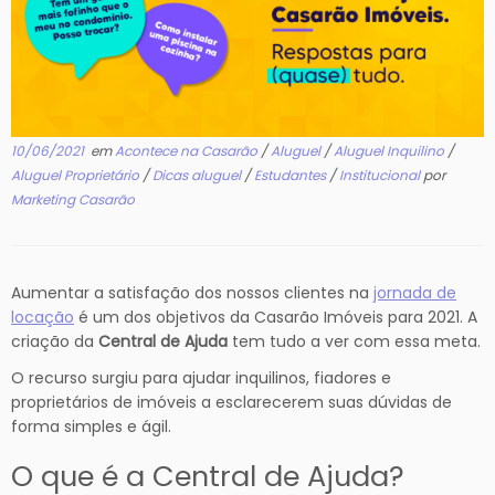
10/06/2021
em
Acontece na Casarão
/
Aluguel
/
Aluguel Inquilino
/
Aluguel Proprietário
/
Dicas aluguel
/
Estudantes
/
Institucional
por
Marketing Casarão
Aumentar a satisfação dos nossos clientes na
jornada de
locação
é um dos objetivos da Casarão Imóveis para 2021. A
criação da
Central de Ajuda
tem tudo a ver com essa meta.
O recurso surgiu para ajudar inquilinos, fiadores e
proprietários de imóveis a esclarecerem suas dúvidas de
forma simples e ágil.
O que é a Central de Ajuda?