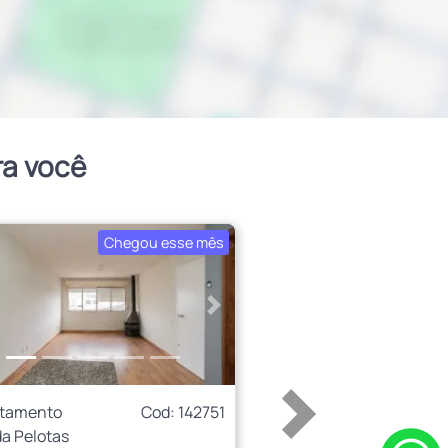
ra você
Chegou esse mês
erior
Próximo
rtamento
Cod: 142751
a Pelotas