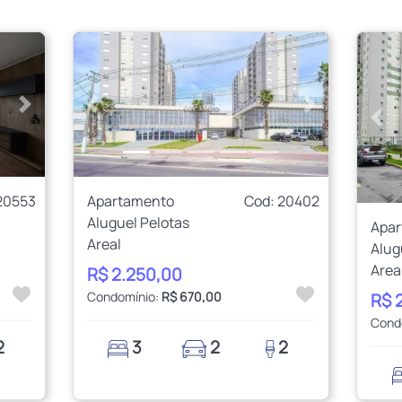
Próximo
Anterior
Próximo
Ant
20553
Apartamento
Cod: 20402
Aluguel Pelotas
Apa
Areal
Alug
Area
R$ 2.250,00
Condomínio:
R$ 670,00
R$ 
Cond
2
3
2
2