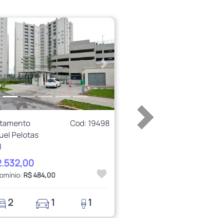
erior
Próximo
rtamento
Cod: 19498
uel Pelotas
l
2.532,00
omínio:
R$ 484,00
2
1
1