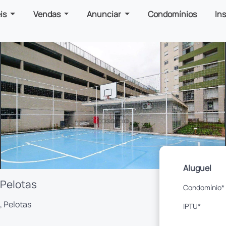
is
Vendas
Anunciar
Condomínios
In
Aluguel
 Pelotas
Condomínio*
, Pelotas
IPTU*