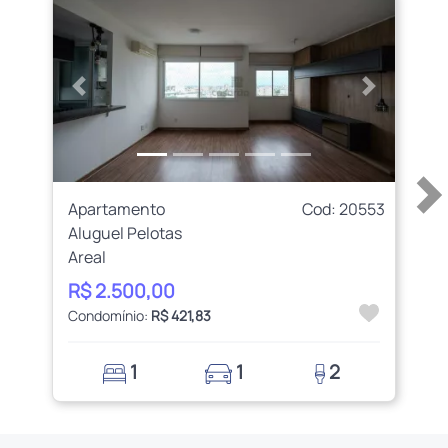
Anterior
Próximo
Apartamento
Cod: 20553
Aluguel Pelotas
Areal
R$ 2.500,00
Condomínio:
R$ 421,83
1
1
2