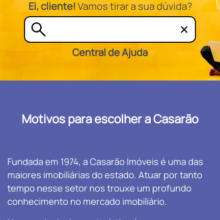
Ei, cliente!
Vamos tirar a sua dúvida?
✕
Central de Ajuda
Motivos para escolher a Casarão
Fundada em 1974, a Casarão Imóveis é uma das
maiores imobiliárias do estado. Atuar por tanto
tempo nesse setor nos trouxe um profundo
conhecimento no mercado imobiliário.