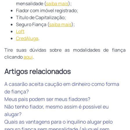
mensalidade (
saiba mais
);
Fiador com imóvel registrado;
Título de Capitalização;
Seguro Fiança (
saiba mais
);
Loft
CredAluga
.
Tire suas dúvidas sobre as modalidades de fiança 
clicando 
aqui
.
Artigos relacionados
A casarão aceita caução em dinheiro como forma
de fiança?
Meus pais podem ser meus fiadores?
Não tenho fiador, mesmo assim é possível eu
alugar?
Quais as vantagens para o inquilino alugar pelo
seguro fiança sem mensalidade (aluguel sem