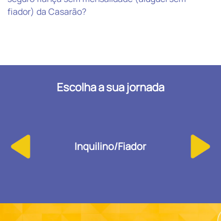
fiador) da Casarão?
Escolha a sua jornada
Inquilino/Fiador