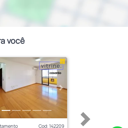
ra você
erior
Próximo
rtamento
Cod: 142209