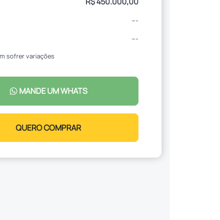
R$ 450.000,00
---
---
m sofrer variações
MANDE UM WHATS
QUERO COMPRAR