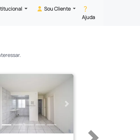
stitucional
Sou Cliente
Ajuda
teressar.
erior
Próximo