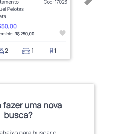
rtamento
Cod: 17023
uel Pelotas
ata
650,00
omínio:
R$ 250,00
2
1
1
 fazer uma nova
busca?
abaixo para buscar o