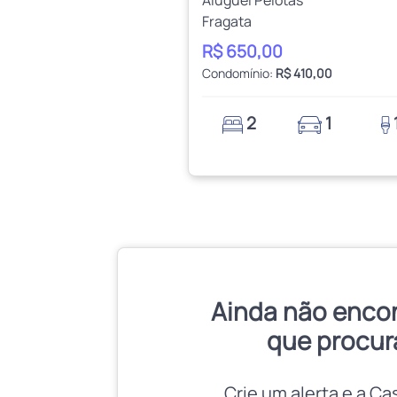
Fragata
R$ 650,00
Condomínio:
R$ 410,00
2
1
Ainda não enco
que procur
Crie um alerta e a Ca