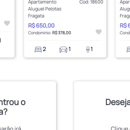
Apartamento
Cod: 18600
Apa
Aluguel Pelotas
Alug
Fragata
Frag
R$ 650,00
R$ 
Condomínio:
R$ 378,00
Cond
1
2
1
1
ntrou o
Deseja
a?
sarão irá
Clique 