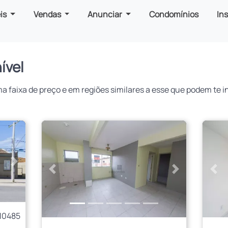
is
Vendas
Anunciar
Condomínios
In
ível
faixa de preço e em regiões similares a esse que podem te in
Próximo
Anterior
Próximo
Ant
10485