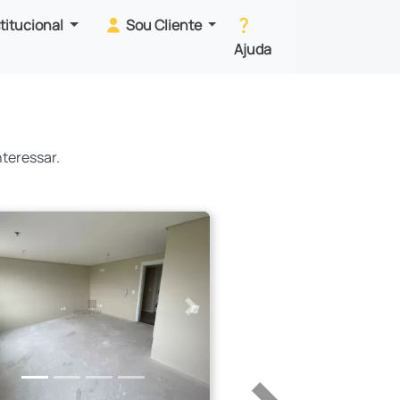
stitucional
Sou Cliente
Ajuda
teressar.
erior
Próximo