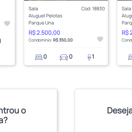
Sala
Cod: 18830
Sala
Aluguel Pelotas
Alug
Parque Una
Parq
R$ 2.500,00
R$ 
1
Condomínio:
R$ 350,00
Cond
0
0
1
ntrou o
Deseja
a?