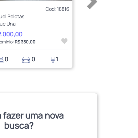
Cod: 18816
uel Pelotas
ue Una
2.000,00
omínio:
R$ 350,00
0
0
1
 fazer uma nova
busca?