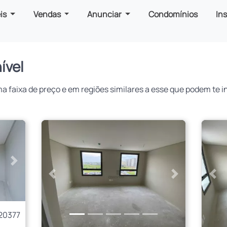
is
Vendas
Anunciar
Condomínios
In
ível
faixa de preço e em regiões similares a esse que podem te in
Próximo
Anterior
Próximo
Ant
20377