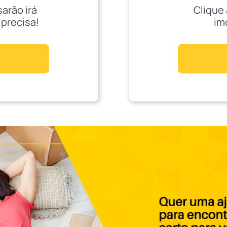
sarão irá
Clique 
 precisa!
im