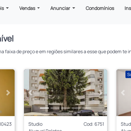
is
Vendas
Anunciar
Condomínios
In
ível
faixa de preço e em regiões similares a esse que podem te in
S
Próximo
Anterior
Próximo
Ant
10423
Studio
Cod: 6751
Stud
Aluguel Pelotas
Alug