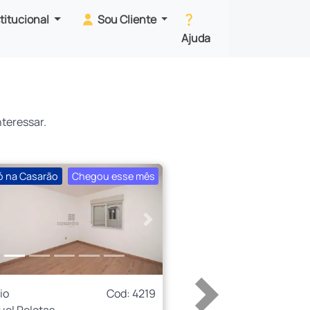
stitucional
Sou Cliente
Ajuda
teressar.
ó na Casarão
Chegou esse mês
erior
Próximo
io
Cod: 4219
uel Pelotas