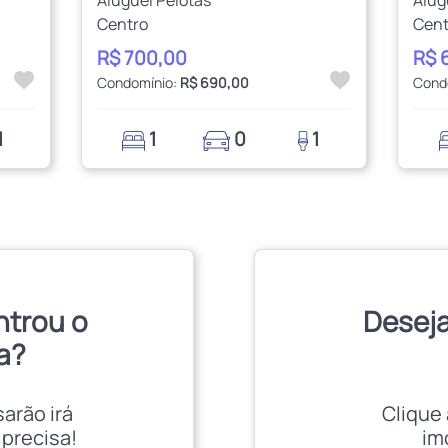
Centro
Cent
R$ 700,00
R$ 
Condomínio:
R$ 690,00
Cond
1
1
0
1
ntrou o
Deseja
a?
sarão irá
Clique 
 precisa!
im