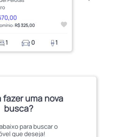
ro
670,00
omínio:
R$ 325,00
1
0
1
 fazer uma nova
busca?
abaixo para buscar o
óvel que deseja!