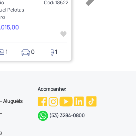
io
Cod: 18622
uel Pelotas
ro
1.015,00
1
0
1
Acompanhe:
 - Aluguéis
-
(53) 3284-0800
a