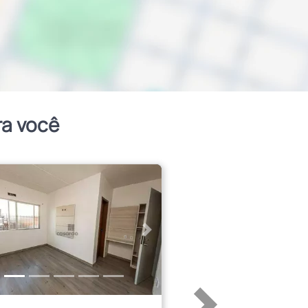
ra você
erior
Próximo