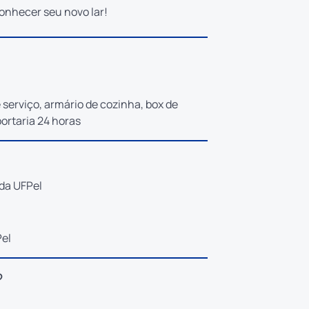
onhecer seu novo lar!
e serviço, armário de cozinha, box de
portaria 24 horas
da UFPel
Pel
?