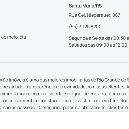
Santa Maria/RS
Rua Cel. Niederauer, 867
(55) 3025.8200
 ao meio-dia
Segunda à Sexta das 08:30 à
Sábados das 09:00 às 12:00
rão Imóveis é uma das maiores imobiliárias do Rio Grande do S
nestidade, transparência e proximidade com seus clientes. 
imento sobre compra, venda e aluguel de imóveis, além da a
por crescimento é constante, com investimento em tecnologia 
 são as pessoas. Começando pelos colaboradores, clientes e
 em cada serviço ofertado, cada atendimento e cada inovação
 que é feito pela Casarão tem a intenção de ajudar pessoas a r