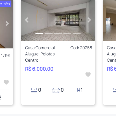
e mês
Anterior
Próximo
Ant
Próximo
Casa Comercial
Cod: 20256
Casa
Aluguel Pelotas
Alug
 17191
Centro
Cent
R$ 6.000,00
R$ 
0
0
1
2