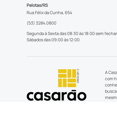
Pelotas/RS
Rua Félix da Cunha, 654
(53) 3284.0800
Segunda à Sexta das 08:30 às 18:00 sem fechar
Sábados das 09:00 às 12:00
A Casa
com ho
conhec
busca 
mesmo
estão
Tudo o