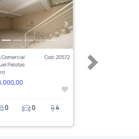
erior
Próximo
 Comercial
Cod: 20572
uel Pelotas
ro
6.000,00
0
0
4