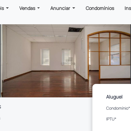
is
Vendas
Anunciar
Condomínios
In
Aluguel
s
Condomínio*
s
IPTU*