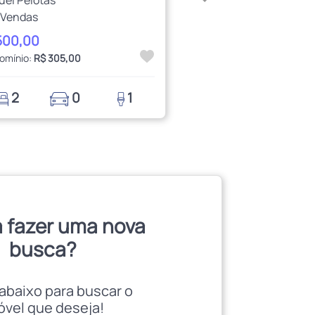
 Vendas
500,00
omínio:
R$ 305,00
2
0
1
 fazer uma nova
busca?
abaixo para buscar o
óvel que deseja!