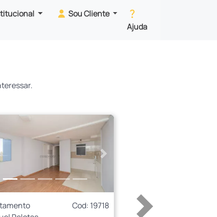
stitucional
Sou Cliente
Ajuda
teressar.
erior
Próximo
rtamento
Cod: 19718
uel Pelotas