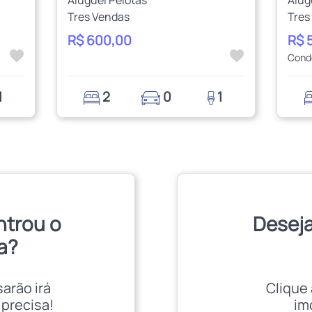
Tres Vendas
Tres
R$ 600,00
R$ 
Cond
1
2
0
1
ntrou o
Deseja
a?
sarão irá
Clique 
 precisa!
im