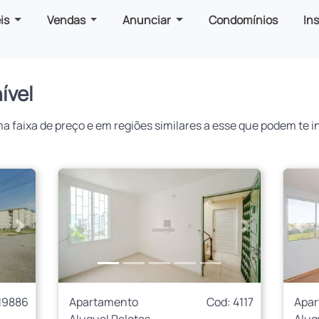
is
Vendas
Anunciar
Condomínios
In
ível
faixa de preço e em regiões similares a esse que podem te in
Próximo
Anterior
Próximo
Ant
19886
Apartamento
Cod: 4117
Apa
Aluguel Pelotas
Alug