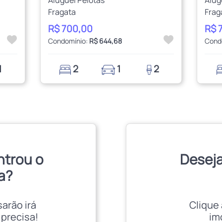
Fragata
Frag
R$ 700,00
R$ 
Condomínio:
R$ 644,68
Cond
1
2
1
2
ntrou o
Deseja
a?
sarão irá
Clique 
 precisa!
im