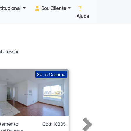
stitucional
Sou Cliente
Ajuda
teressar.
Só na Casarão
erior
Próximo
rtamento
Cod: 18805
uel Pelotas