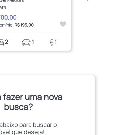
ata
700,00
omínio:
R$ 193,00
2
1
1
 fazer uma nova
busca?
abaixo para buscar o
óvel que deseja!