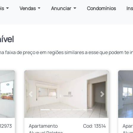
is
Vendas
Anunciar
Condomínios
In
ível
faixa de preço e em regiões similares a esse que podem te in
Próximo
Anterior
Próximo
Ant
 12973
Apartamento
Cod: 13514
Apa
Aluguel Pelotas
Alug