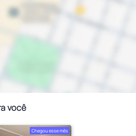
ra você
Chegou esse mês