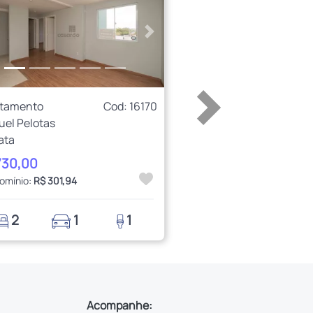
erior
Próximo
rtamento
Cod: 16170
uel Pelotas
ata
730,00
omínio:
R$ 301,94
2
1
1
Acompanhe: