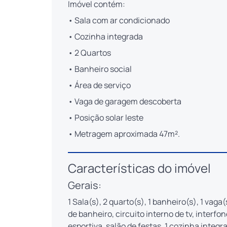
Imóvel contém:
• Sala com ar condicionado
• Cozinha integrada
• 2 Quartos
• Banheiro social
• Área de serviço
• Vaga de garagem descoberta
• Posição solar leste
• Metragem aproximada 47m².
Características do imóvel
Gerais:
1 Sala(s), 2 quarto(s), 1 banheiro(s), 1 vaga
de banheiro, circuito interno de tv, interfo
esportiva, salão de festas, 1 cozinha integr