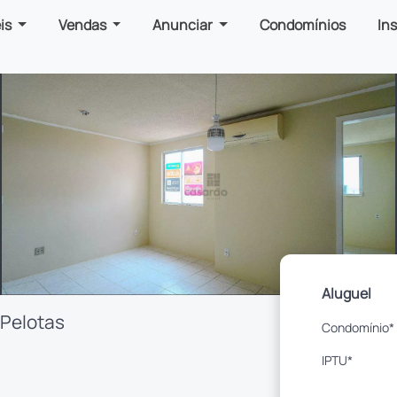
is
Vendas
Anunciar
Condomínios
In
Aluguel
 Pelotas
Condomínio*
IPTU*