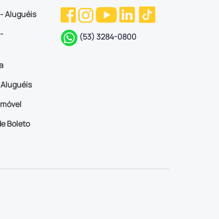
 - Aluguéis
-
(53) 3284-0800
a
Aluguéis
imóvel
e Boleto