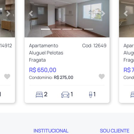
Próximo
Anterior
Próximo
Ant
 14912
Apartamento
Cod: 12649
Apa
Aluguel Pelotas
Alug
Fragata
Frag
R$ 650,00
R$ 
Condomínio:
R$ 275,00
Cond
1
2
1
1
INSTITUCIONAL
SOU CLIENTE