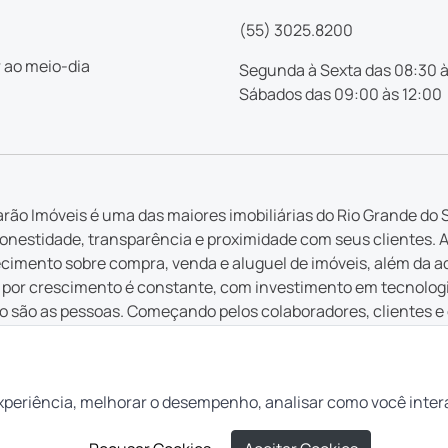
(55) 3025.8200
 ao meio-dia
Segunda à Sexta das 08:30 à
Sábados das 09:00 às 12:00
rão Imóveis é uma das maiores imobiliárias do Rio Grande do S
nestidade, transparência e proximidade com seus clientes. 
imento sobre compra, venda e aluguel de imóveis, além da a
por crescimento é constante, com investimento em tecnologia 
 são as pessoas. Começando pelos colaboradores, clientes e
 em cada serviço ofertado, cada atendimento e cada inovação
 que é feito pela Casarão tem a intenção de ajudar pessoas a r
 lugar para você”.
xperiência, melhorar o desempenho, analisar como você inter