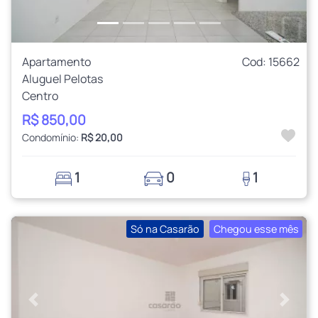
Apartamento
Cod: 15662
Aluguel Pelotas
Centro
R$ 850,00
Condomínio:
R$ 20,00
1
0
1
Só na Casarão
Chegou esse mês
Anterior
Próxi