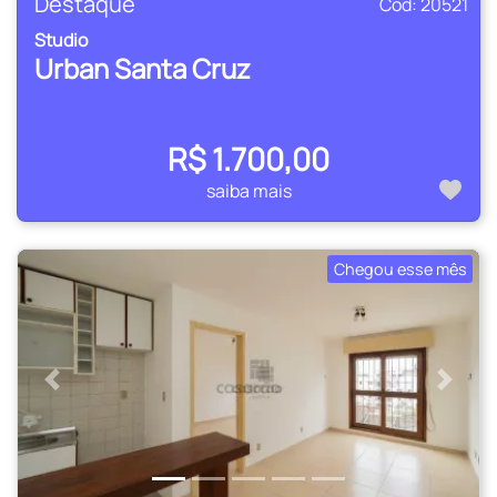
Destaque
Cod: 20521
Studio
Urban Santa Cruz
R$ 1.700,00
saiba mais
Chegou esse mês
Anterior
Próxi