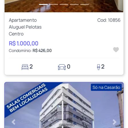
Apartamento
Cod: 10856
Aluguel Pelotas
Centro
R$ 1.000,00
Condomínio:
R$ 426,00
2
0
2
Só na Casarão
Anterior
Próxi