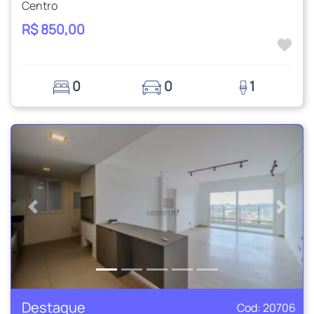
Centro
R$ 850,00
0
0
1
Anterior
Próxi
Destaque
Cod: 20706