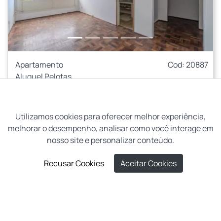
Apartamento
Cod: 20887
Aluguel Pelotas
Centro
R$ 1.100,00
Utilizamos cookies para oferecer melhor experiência,
Condomínio:
R$ 900,00
melhorar o desempenho, analisar como você interage em
nosso site e personalizar conteúdo.
1
1
1
Recusar Cookies
Aceitar Cookies