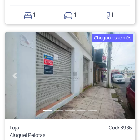
1
1
1
Chegou esse mês
Anterior
Próxi
Loja
Cod: 8985
Aluguel Pelotas