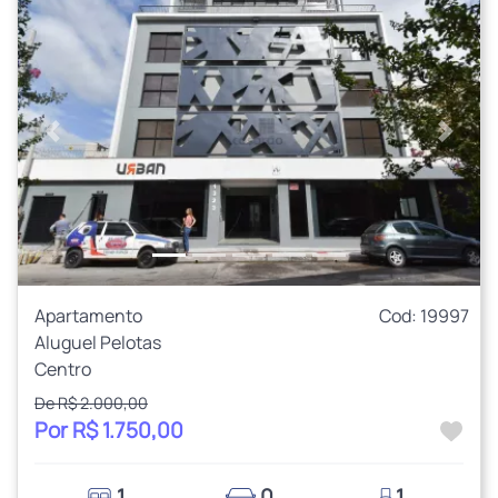
Anterior
Próxi
Apartamento
Cod: 19997
Aluguel Pelotas
Centro
De R$ 2.000,00
Por R$ 1.750,00
1
0
1