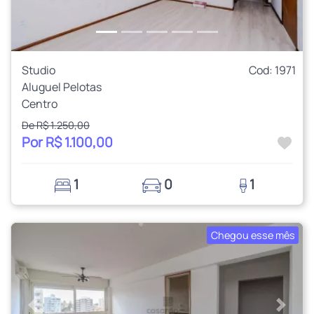
Studio
Cod: 1971
Aluguel Pelotas
Centro
De R$ 1.250,00
Por R$ 1.100,00
1
0
1
Chegou esse mês
Anterior
Próxi