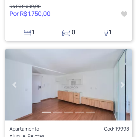
De R$ 2.000,00
Por R$ 1.750,00
1
0
1
Anterior
Próxi
Apartamento
Cod: 19998
Aluguel Pelotas