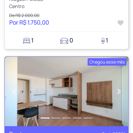
Centro
De R$ 2.000,00
Por R$ 1.750,00
1
0
1
Chegou esse mês
Anterior
Próxi