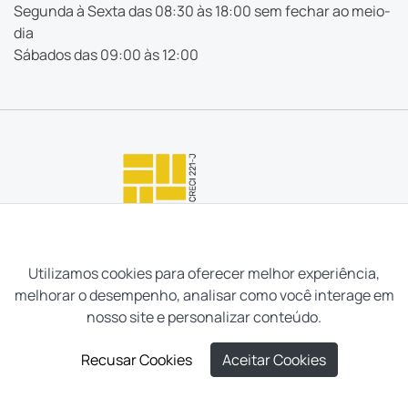
Segunda à Sexta das 08:30 às 18:00 sem fechar ao meio-
dia
Sábados das 09:00 às 12:00
Utilizamos cookies para oferecer melhor experiência,
melhorar o desempenho, analisar como você interage em
nosso site e personalizar conteúdo.
Recusar Cookies
Aceitar Cookies
Neves e Filhos Administração e Intermediação de Imóveis
LIGUE AGORA
AGENDAR VISITA
Ltda. Todos os direitos reservados, 2026.