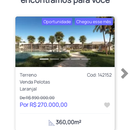
Oportunidade
Chegou esse mês
Anterior
Próximo
Terreno
Cod: 142152
Venda Pelotas
Laranjal
De R$ 390.000,00
Por R$ 270.000,00
360,00m²