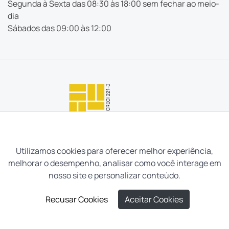
Segunda à Sexta das 08:30 às 18:00 sem fechar ao meio-
dia
Sábados das 09:00 às 12:00
Utilizamos cookies para oferecer melhor experiência,
melhorar o desempenho, analisar como você interage em
nosso site e personalizar conteúdo.
Recusar Cookies
Aceitar Cookies
Neves e Filhos Administração e Intermediação de Imóveis
LIGUE AGORA
AGENDAR VISITA
Ltda. Todos os direitos reservados, 2026.