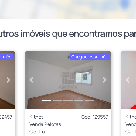
utros imóveis que encontramos pa
e mês
Chegou esse mês
Próximo
Anterior
Próximo
Ant
132457
Kitnet
Cod: 129557
Kitn
Venda Pelotas
Vend
Centro
Cent