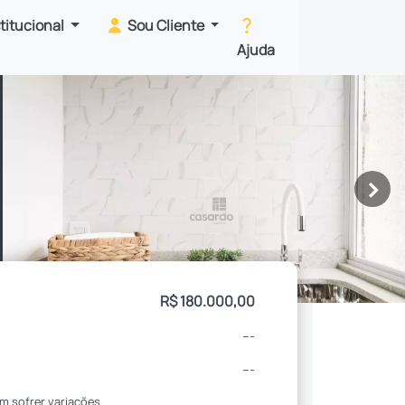
stitucional
Sou Cliente
Ajuda
>
R$ 180.000,00
---
---
m sofrer variações