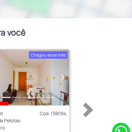
ra você
Chegou esse mês
erior
Próximo
et
Cod: 138094
a Pelotas
ro