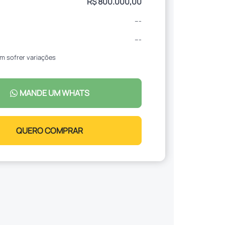
R$ 800.000,00
---
---
m sofrer variações
MANDE UM WHATS
QUERO COMPRAR