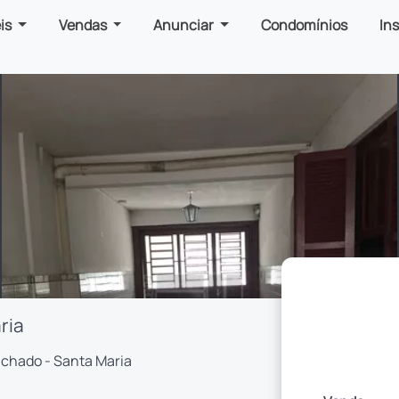
is
Vendas
Anunciar
Condomínios
In
ria
achado - Santa Maria