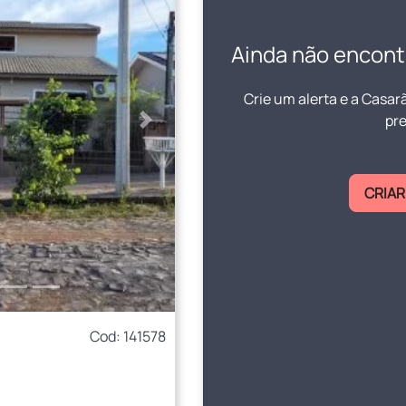
Ainda não encont
Crie um alerta e a Casar
pre
Próximo
CRIAR
Cod: 141578