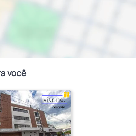
ra você
erior
Próximo