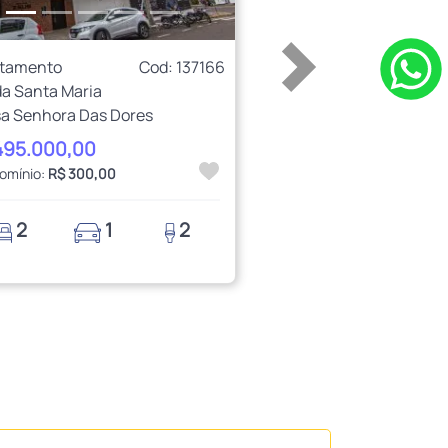
rtamento
Cod: 137166
a Santa Maria
a Senhora Das Dores
495.000,00
omínio:
R$ 300,00
2
1
2