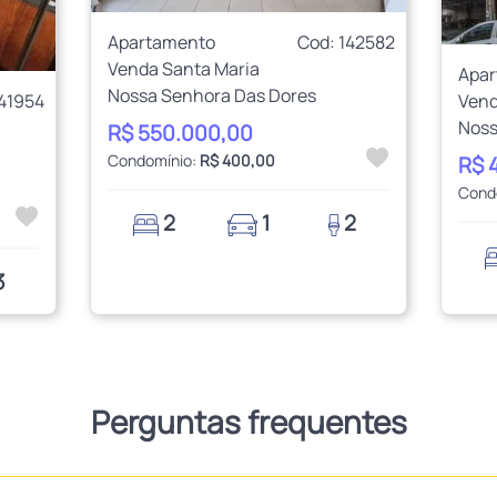
Apartamento
Cod: 142582
Venda Santa Maria
Apa
Nossa Senhora Das Dores
141954
Vend
Noss
R$ 550.000,00
Condomínio:
R$ 400,00
R$ 
Cond
2
1
2
3
Perguntas frequentes