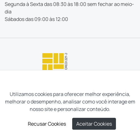
Segunda à Sexta das 08:30 às 18:00 sem fechar ao meio-
dia
Sábados das 09:00 às 12:00
Utilizamos cookies para oferecer melhor experiência,
melhorar o desempenho, analisar como você interage em
nosso site e personalizar conteúdo.
Recusar Cookies
Aceitar Cookies
Neves e Filhos Administração e Intermediação de Imóveis
LIGUE AGORA
AGENDAR VISITA
Ltda. Todos os direitos reservados, 2026.