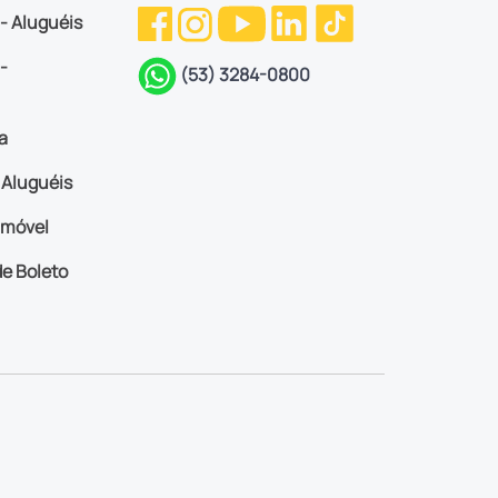
 - Aluguéis
-
(53) 3284-0800
a
Aluguéis
imóvel
e Boleto