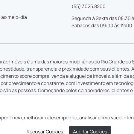
(55) 3025.8200
 ao meio-dia
Segunda à Sexta das 08:30 à
Sábados das 09:00 às 12:00
rão Imóveis é uma das maiores imobiliárias do Rio Grande do S
nestidade, transparência e proximidade com seus clientes. 
imento sobre compra, venda e aluguel de imóveis, além da a
por crescimento é constante, com investimento em tecnologia 
 são as pessoas. Começando pelos colaboradores, clientes e
 em cada serviço ofertado, cada atendimento e cada inovação
 que é feito pela Casarão tem a intenção de ajudar pessoas a r
 lugar para você”.
xperiência, melhorar o desempenho, analisar como você inter
Recusar Cookies
Aceitar Cookies