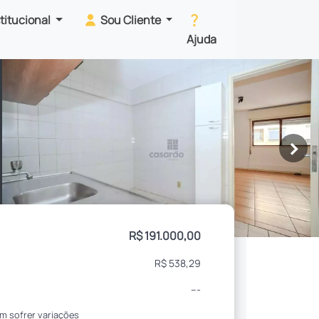
stitucional
Sou Cliente
Ajuda
>
R$ 191.000,00
R$ 538,29
---
m sofrer variações