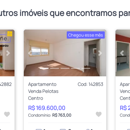
utros imóveis que encontramos pa
Chegou esse mês
Próximo
Anterior
Próximo
Ant
42882
Apartamento
Cod: 142853
Apa
Venda Pelotas
Vend
Centro
Cent
R$ 169.600,00
R$ 
Condomínio:
R$ 763,00
Cond