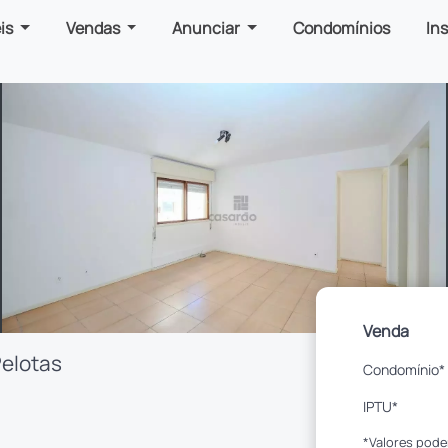
is
Vendas
Anunciar
Condomínios
In
Venda
Pelotas
Condomínio*
IPTU*
*Valores pode