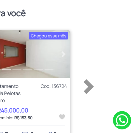
ra você
Chegou esse mês
erior
Próximo
rtamento
Cod: 136724
a Pelotas
ro
245.000,00
omínio:
R$ 153,50