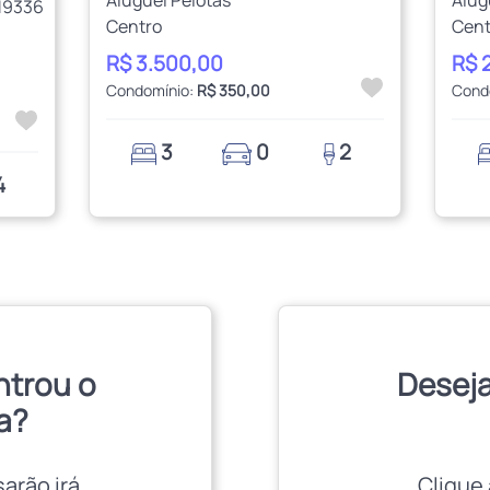
19336
Centro
Cent
R$ 3.500,00
R$ 
Condomínio:
R$ 350,00
Cond
3
0
2
4
ntrou o
Deseja
a?
sarão irá
Clique 