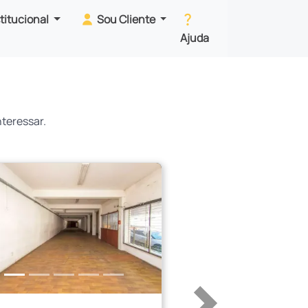
stitucional
Sou Cliente
Ajuda
teressar.
erior
Próximo