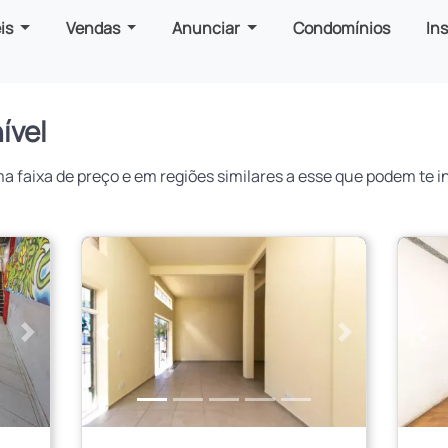
is
Vendas
Anunciar
Condomínios
In
ível
faixa de preço e em regiões similares a esse que podem te in
Próximo
Anterior
Próximo
Ant