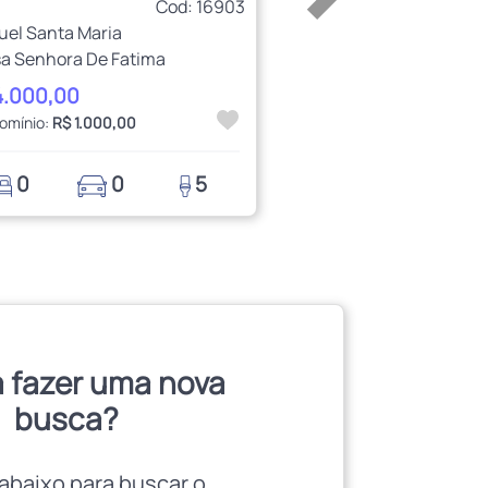
Cod: 16903
uel Santa Maria
a Senhora De Fatima
4.000,00
omínio:
R$ 1.000,00
0
0
5
 fazer uma nova
busca?
abaixo para buscar o