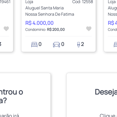
 19461
Loja
Cod: 12558
Loja
Aluguel Santa Maria
Alug
Nossa Senhora De Fatima
Noss
R$ 4.000,00
R$ 
Condomínio:
R$ 200,00
Cond
3
0
0
2
ntrou o
Deseja
a?
sarão irá
Clique 