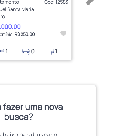
rtamento
Cod: 12583
uel Santa Maria
ro
1.000,00
omínio:
R$ 250,00
1
0
1
 fazer uma nova
busca?
abaixo para buscar o