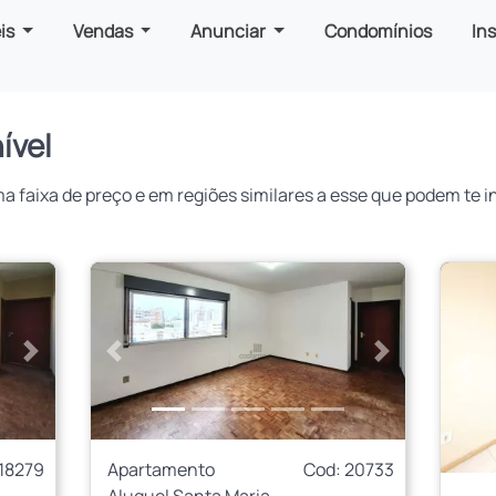
is
Vendas
Anunciar
Condomínios
In
ível
faixa de preço e em regiões similares a esse que podem te in
Próximo
Anterior
Próximo
Ant
 18279
Apartamento
Cod: 20733
Aluguel Santa Maria