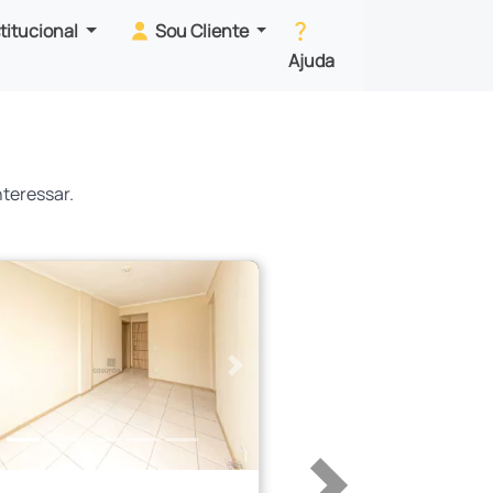
stitucional
Sou Cliente
Ajuda
teressar.
erior
Próximo