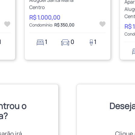
Apa
Centro
Alug
Cent
R$ 1.000,00
Condomínio:
R$ 350,00
R$ 
Cond
1
1
0
1
ntrou o
Deseja
a?
sarão irá
Clique 