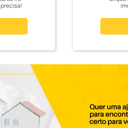
 precisa!
im