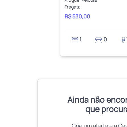
Fragata
R$ 530,00
1
0
Ainda não enco
que procur
Crie um alerta e a Ca