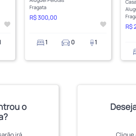
Cas
Fragata
Alug
Frag
R$ 300,00
R$ 
1
1
0
1
ntrou o
Deseja
a?
sarão irá
Clique 