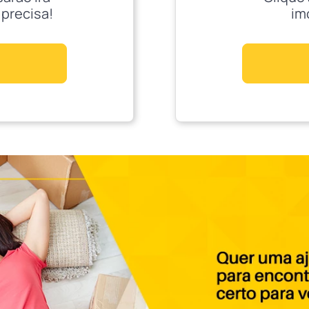
 precisa!
im