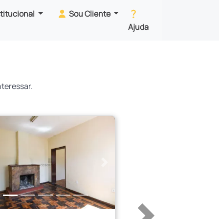
stitucional
Sou Cliente
Ajuda
teressar.
erior
Próximo