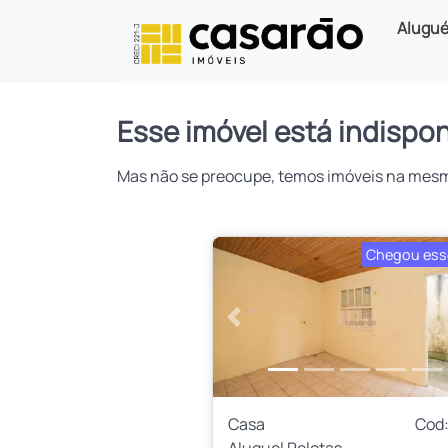
Alugué
Esse imóvel está indispon
Mas não se preocupe, temos imóveis na mesma 
Chegou ess
Anterior
Casa
Cod:
Aluguel Pelotas