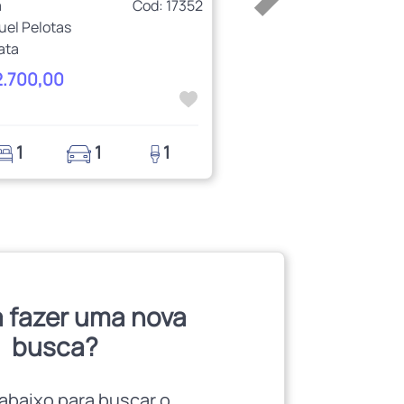
a
Cod: 17352
uel Pelotas
ata
2.700,00
1
1
1
 fazer uma nova
busca?
abaixo para buscar o