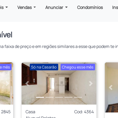
is
Vendas
Anunciar
Condomínios
In
ível
faixa de preço e em regiões similares a esse que podem te in
e mês
Só na Casarão
Chegou esse mês
Próximo
Anterior
Próximo
Ant
 2845
Casa
Cod: 4364
Aluguel Pelotas