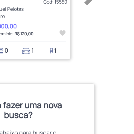
Cod: 15550
uel Pelotas
ro
800,00
omínio:
R$ 120,00
0
1
1
 fazer uma nova
busca?
abaixo para buscar o