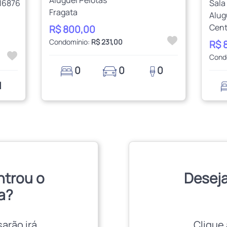
16876
Sala
Fragata
Alug
Cent
R$ 800,00
Condomínio:
R$ 231,00
R$ 
Cond
0
0
0
1
ntrou o
Deseja
a?
sarão irá
Clique 