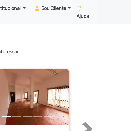
stitucional
Sou Cliente
Ajuda
teressar.
erior
Próximo