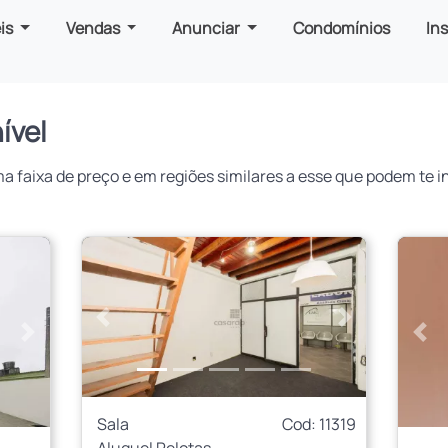
is
Vendas
Anunciar
Condomínios
In
ível
faixa de preço e em regiões similares a esse que podem te in
Anterior
Próximo
Próximo
Ant
Sala
Cod: 11319
Aluguel Pelotas