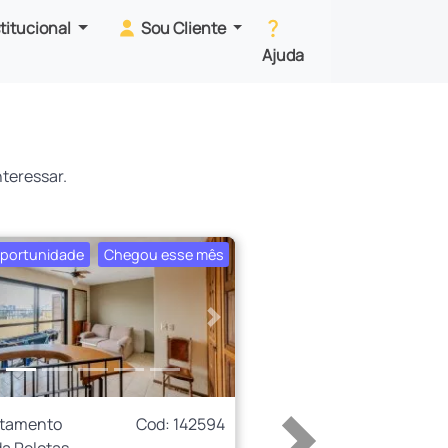
stitucional
Sou Cliente
Ajuda
teressar.
portunidade
Chegou esse mês
erior
Próximo
rtamento
Cod: 142594