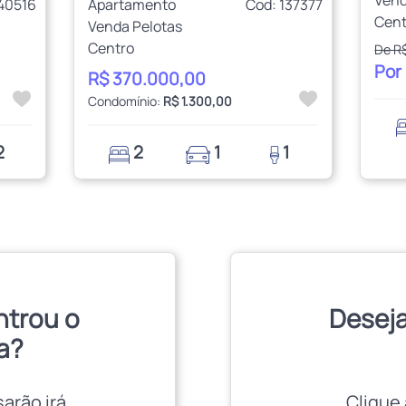
Vend
140516
Apartamento
Cod: 137377
Cent
Venda Pelotas
Centro
De R
Por
R$ 370.000,00
Condomínio:
R$ 1.300,00
2
2
1
1
ntrou o
Deseja
a?
sarão irá
Clique 