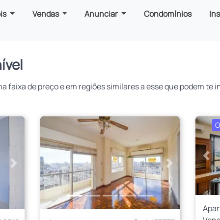
is
Vendas
Anunciar
Condomínios
In
ível
faixa de preço e em regiões similares a esse que podem te in
O
Ant
Próximo
Anterior
Próximo
Apa