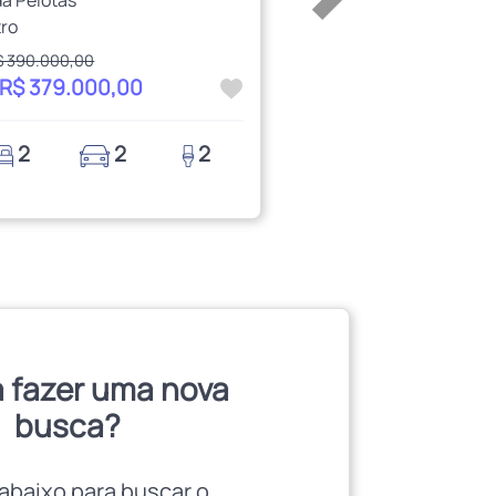
a Pelotas
ro
$ 390.000,00
 R$ 379.000,00
2
2
2
 fazer uma nova
busca?
abaixo para buscar o