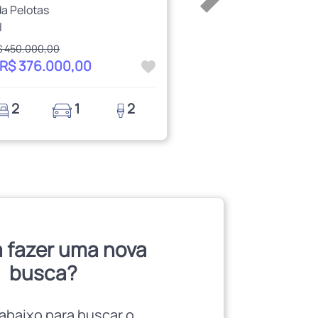
a Pelotas
l
$ 450.000,00
 R$ 376.000,00
2
1
2
 fazer uma nova
busca?
abaixo para buscar o