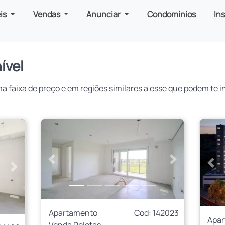
is
Vendas
Anunciar
Condomínios
In
ível
faixa de preço e em regiões similares a esse que podem te in
Anterior
Próximo
Ant
Próximo
Apartamento
Cod: 142023
Apa