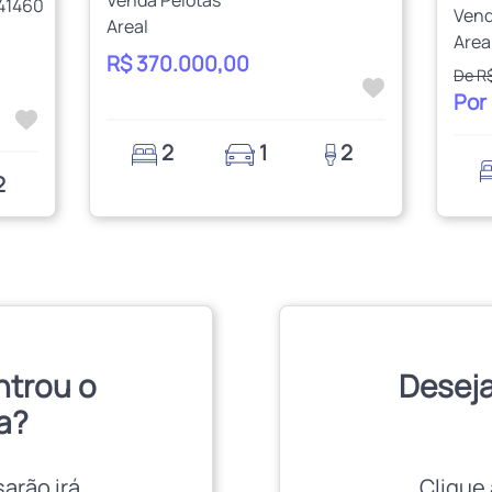
Venda Pelotas
141460
Vend
Areal
Area
R$ 370.000,00
De R
Por
2
1
2
2
ntrou o
Deseja
a?
sarão irá
Clique 