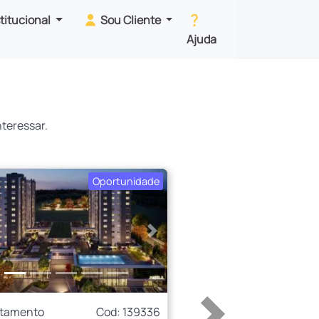
stitucional
Sou Cliente
Ajuda
teressar.
Oportunidade
erior
Próximo
rtamento
Cod: 139336