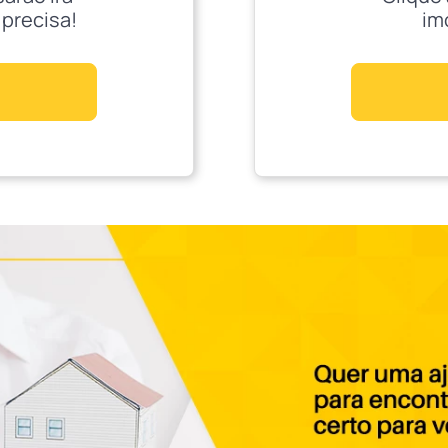
 precisa!
im