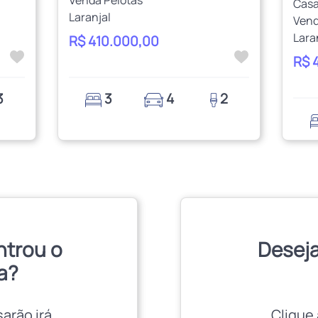
Venda Pelotas
Cas
Laranjal
Vend
Lara
R$ 410.000,00
R$ 
3
3
4
2
ntrou o
Deseja
a?
sarão irá
Clique 