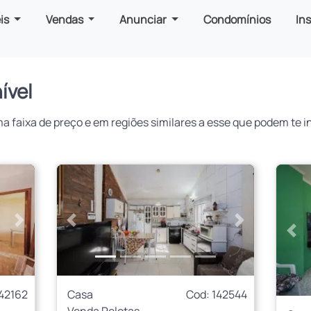
is
Vendas
Anunciar
Condomínios
In
ível
faixa de preço e em regiões similares a esse que podem te in
Próximo
Anterior
Próximo
Ant
142162
Casa
Cod: 142544