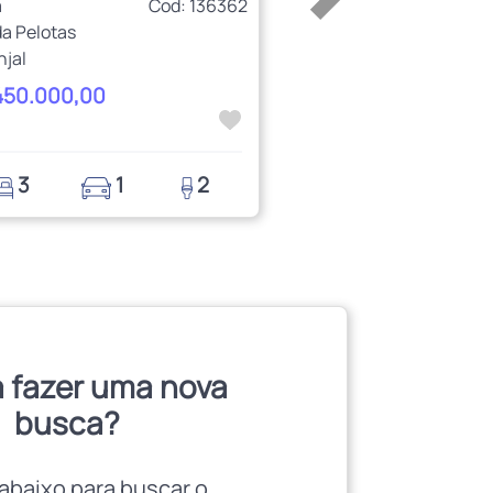
a
Cod: 136362
a Pelotas
njal
450.000,00
3
1
2
 fazer uma nova
busca?
abaixo para buscar o