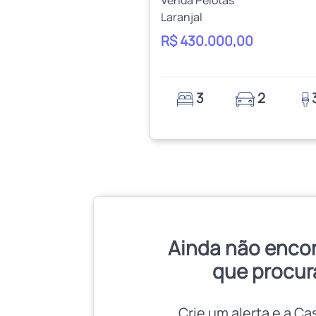
Venda Pelotas
Laranjal
R$ 430.000,00
3
2
Ainda não enco
que procur
Crie um alerta e a Ca