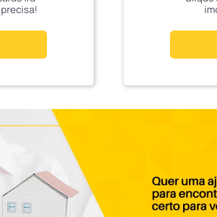
 precisa!
im