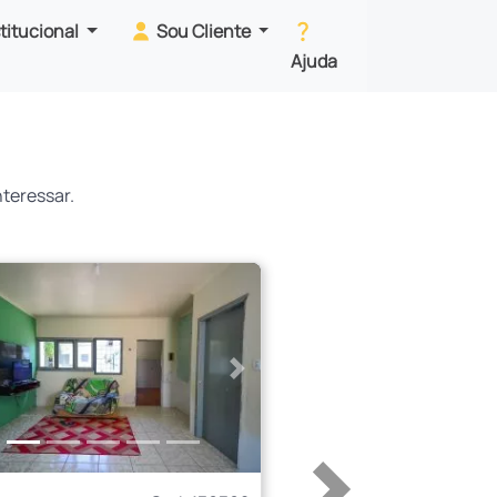
stitucional
Sou Cliente
Ajuda
teressar.
erior
Próximo