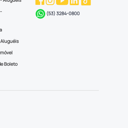
 - Aluguéis
-
(53) 3284-0800
a
Aluguéis
imóvel
e Boleto