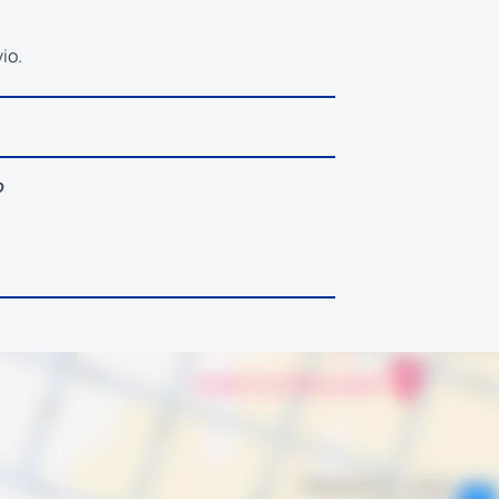
io.
?