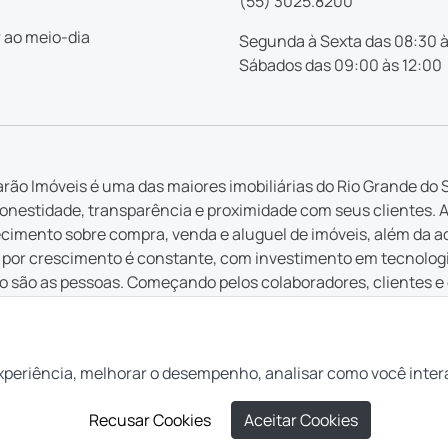
(55) 3025.8200
 ao meio-dia
Segunda à Sexta das 08:30 à
Sábados das 09:00 às 12:00
rão Imóveis é uma das maiores imobiliárias do Rio Grande do S
nestidade, transparência e proximidade com seus clientes. 
imento sobre compra, venda e aluguel de imóveis, além da a
por crescimento é constante, com investimento em tecnologia 
 são as pessoas. Começando pelos colaboradores, clientes e
 em cada serviço ofertado, cada atendimento e cada inovação
 que é feito pela Casarão tem a intenção de ajudar pessoas a r
 lugar para você”.
xperiência, melhorar o desempenho, analisar como você inter
Recusar Cookies
Aceitar Cookies