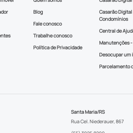
imóvel
Quem somos
Casarão Digital
ador
Blog
Casarão Digital 
Condomínios
Fale conosco
Central de Ajud
entes
Trabalhe conosco
Manutenções - 
Política de Privacidade
Desocupar um 
Parcelamento d
Santa Maria/RS
Rua Cel. Niederauer, 867