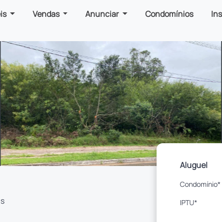
is
Vendas
Anunciar
Condomínios
In
Aluguel
Condomínio*
as
IPTU*