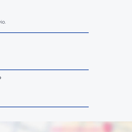
io.
?