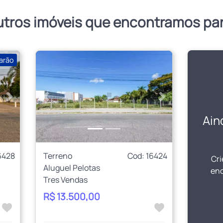
utros imóveis que encontramos pa
arão
Próximo
Anterior
Próximo
Ain
6428
Terreno
Cod: 16424
Cri
Aluguel Pelotas
enc
Tres Vendas
R$ 13.500,00