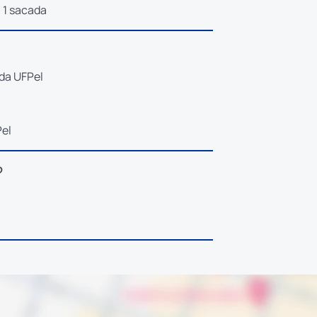
 1 sacada
da UFPel
Pel
?