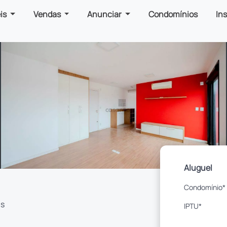
is
Vendas
Anunciar
Condomínios
In
Aluguel
Condomínio*
as
IPTU*