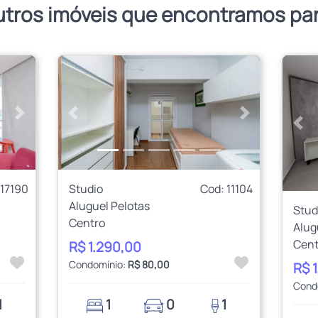
utros imóveis que encontramos pa
Próximo
Anterior
Próximo
Ant
 17190
Studio
Cod: 11104
Aluguel Pelotas
Stud
Centro
Alug
Cent
R$ 1.290,00
Condomínio:
R$ 80,00
R$ 
Cond
1
1
0
1