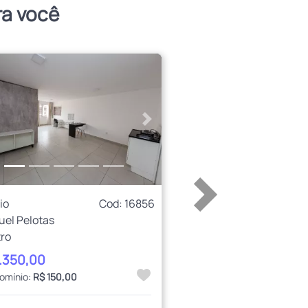
ra você
erior
Próximo
io
Cod: 16856
uel Pelotas
ro
1.350,00
omínio:
R$ 150,00