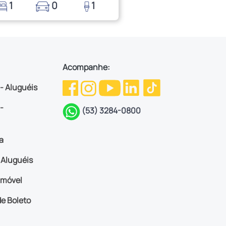
1
0
1
Acompanhe:
 - Aluguéis
-
(53) 3284-0800
a
Aluguéis
imóvel
e Boleto