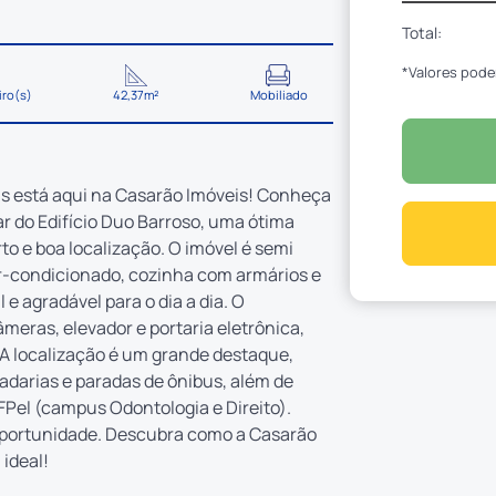
Total:
*Valores pode
iro(s)
42,37m²
Mobiliado
ais está aqui na Casarão Imóveis! Conheça
ar do Edifício Duo Barroso, uma ótima
o e boa localização. O imóvel é semi
ar-condicionado, cozinha com armários e
 agradável para o dia a dia. O
meras, elevador e portaria eletrônica,
A localização é um grande destaque,
darias e paradas de ônibus, além de
UFPel (campus Odontologia e Direito).
oportunidade. Descubra como a Casarão
 ideal!