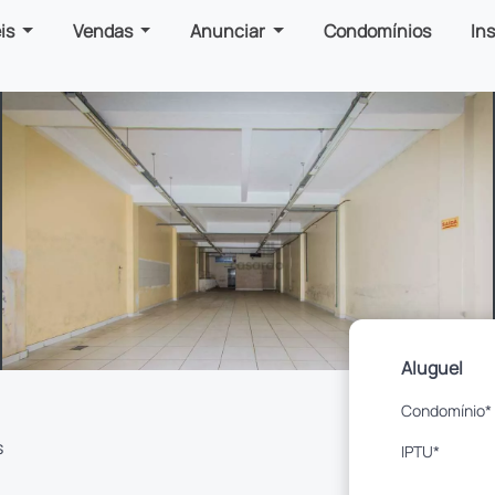
is
Vendas
Anunciar
Condomínios
In
Aluguel
Condomínio*
s
IPTU*