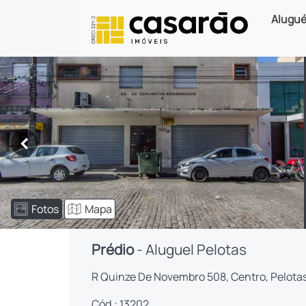
Alugué
<
Fotos
Mapa
Prédio
- Aluguel Pelotas
R Quinze De Novembro 508, Centro, Pelota
Cód.: 13202