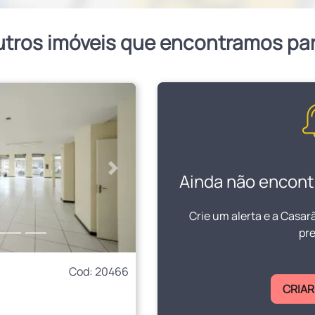
utros imóveis que encontramos pa
Próximo
Ainda não encont
Crie um alerta e a Casar
pre
Cod: 20466
CRIAR