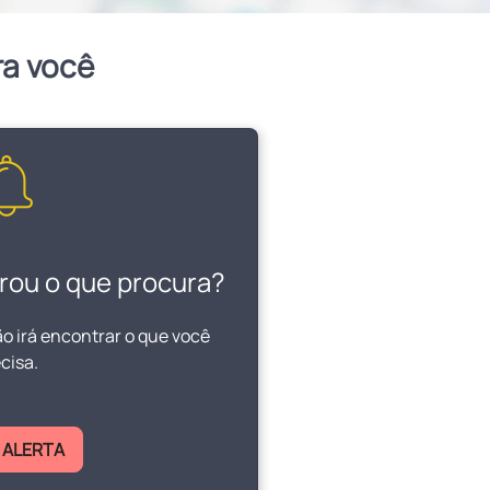
ra você
rou o que procura?
ão irá encontrar o que você
cisa.
 ALERTA