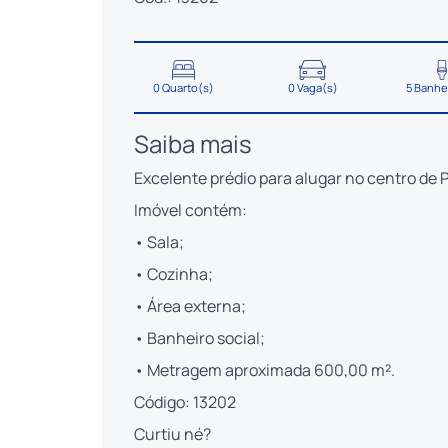
0 Quarto(s)
0 Vaga(s)
5 Banhe
Saiba mais
Excelente prédio para alugar no centro de 
Imóvel contém:
• Sala;
• Cozinha;
• Área externa;
• Banheiro social;
• Metragem aproximada 600,00 m².
Código: 13202
Curtiu né?