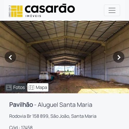
<
>
Fotos
Mapa
Pavilhão
- Aluguel Santa Maria
Rodovia Br 158 899, São João, Santa Maria
Cód.: 17458