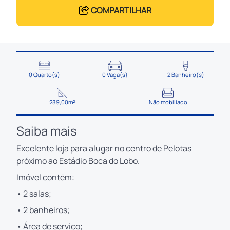
COMPARTILHAR
0 Quarto(s)
0 Vaga(s)
2 Banheiro(s)
289,00m²
Não mobiliado
Saiba mais
Excelente loja para alugar no centro de Pelotas
próximo ao Estádio Boca do Lobo.
Imóvel contém:
• 2 salas;
• 2 banheiros;
• Área de serviço;