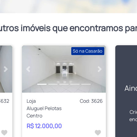
utros imóveis que encontramos pa
Só na Casarão
Próximo
Anterior
Próximo
Ain
3632
Loja
Cod: 3626
Aluguel Pelotas
Cri
Centro
enc
R$ 12.000,00