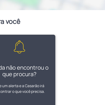
ra você
da não encontrou o
que procura?
e um alerta e a Casarão irá
ontrar o que você precisa.