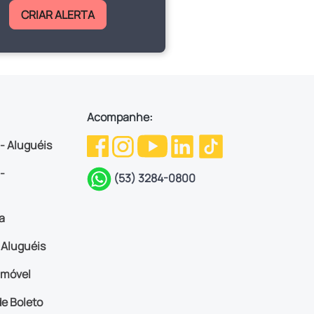
CRIAR ALERTA
Acompanhe:
 - Aluguéis
-
(53) 3284-0800
a
Aluguéis
imóvel
e Boleto