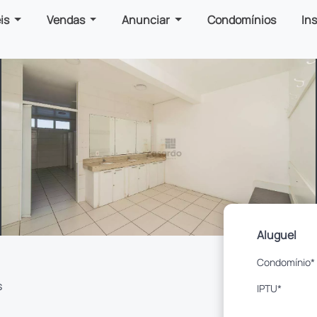
is
Vendas
Anunciar
Condomínios
In
Aluguel
Condomínio*
s
IPTU*