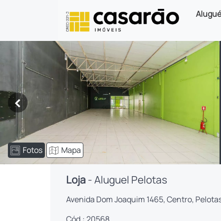
Alugué
<
Fotos
Mapa
Loja
- Aluguel Pelotas
Avenida Dom Joaquim 1465, Centro, Pelota
Cód.: 20568