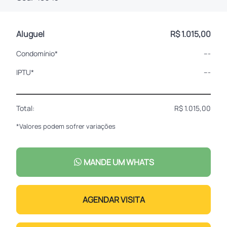
Aluguel
R$ 1.015,00
Condomínio*
---
IPTU*
---
Total:
R$ 1.015,00
*Valores podem sofrer variações
MANDE UM WHATS
AGENDAR VISITA